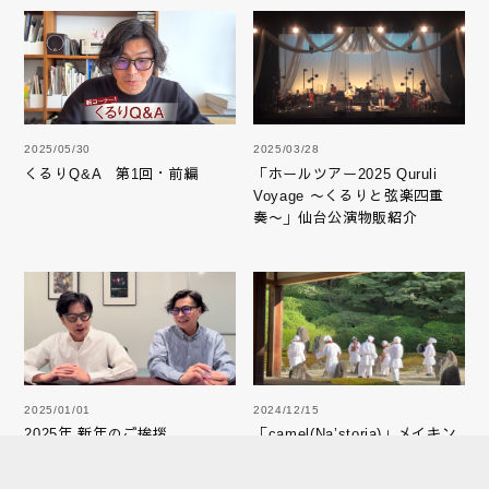
2025/05/30
2025/03/28
くるりQ&A 第1回・前編
「ホールツアー2025 Quruli
Voyage 〜くるりと弦楽四重
奏〜」仙台公演物販紹介
2025/01/01
2024/12/15
2025年 新年のご挨拶
「camel(Na’storia)」メイキン
グ